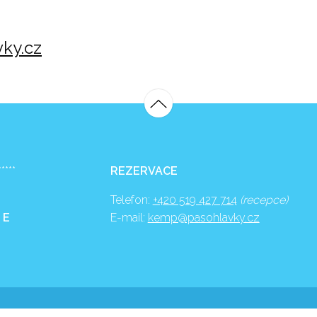
ky.cz
*****
REZERVACE
Telefon:
+420 519 427 714
(recepce)
 E
E-mail:
kemp@pasohlavky.cz