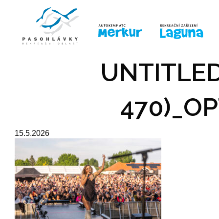
ÚVOD
LINE-UP
PRO DĚTI
PRO
UNTITLED
470)_OP
15.5.2026