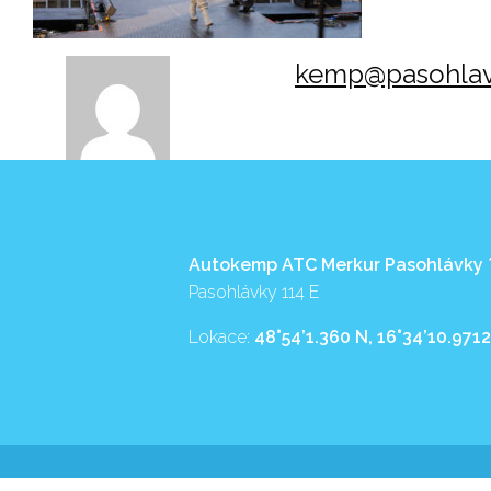
kemp@pasohlav
Autokemp ATC Merkur Pasohlávky
Pasohlávky 114 E
Lokace:
48°54’1.360 N, 16°34’10.9712