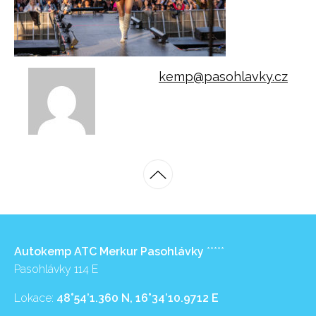
kemp@pasohlavky.cz
Autokemp ATC Merkur Pasohlávky
*****
Pasohlávky 114 E
Lokace:
48°54’1.360 N, 16°34’10.9712 E