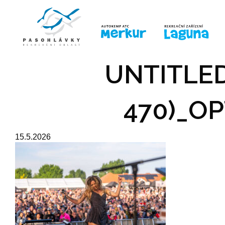
ÚVOD
LINE-UP
PRO DĚTI
PRO
UNTITLED
470)_OP
15.5.2026