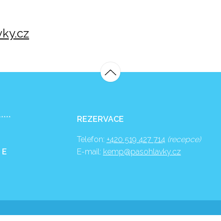
ky.cz
*****
REZERVACE
Telefon:
+420 519 427 714
(recepce)
 E
E-mail:
kemp@pasohlavky.cz