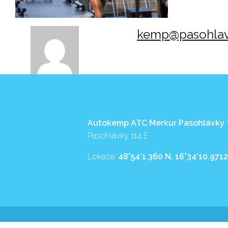
kemp@pasohlav
Autokemp ATC Merkur Pasohlávky
Pasohlávky 114 E
Lokace:
48°54’1.360 N, 16°34’10.9712