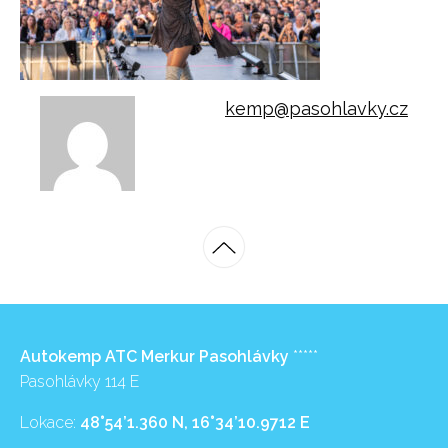
kemp@pasohlavky.cz
Autokemp ATC Merkur Pasohlávky
*****
Pasohlávky 114 E
Lokace:
48°54’1.360 N, 16°34’10.9712 E