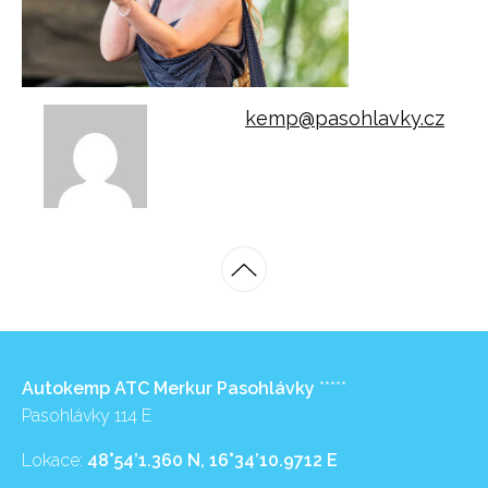
kemp@pasohlavky.cz
Autokemp ATC Merkur Pasohlávky
*****
Pasohlávky 114 E
Lokace:
48°54’1.360 N, 16°34’10.9712 E