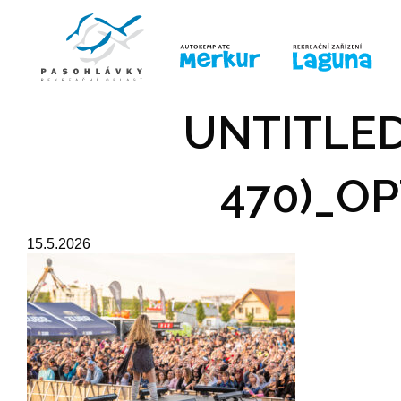
ÚVOD
LINE-UP
PRO DĚTI
PRO
UNTITLED
470)_OP
15.5.2026