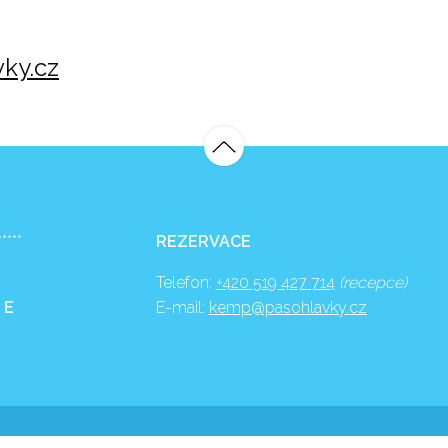
ky.cz
*****
REZERVACE
Telefon:
+420 519 427 714
(recepce)
 E
E-mail:
kemp@pasohlavky.cz