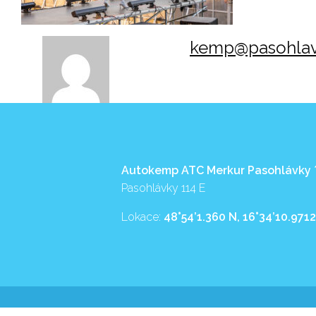
kemp@pasohlav
Autokemp ATC Merkur Pasohlávky
Pasohlávky 114 E
Lokace:
48°54’1.360 N, 16°34’10.9712