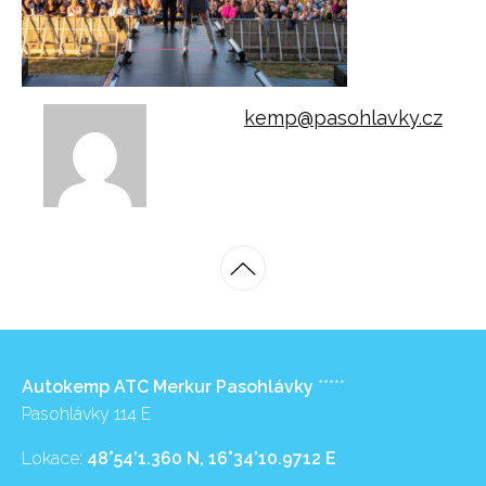
kemp@pasohlavky.cz
Autokemp ATC Merkur Pasohlávky
*****
Pasohlávky 114 E
Lokace:
48°54’1.360 N, 16°34’10.9712 E