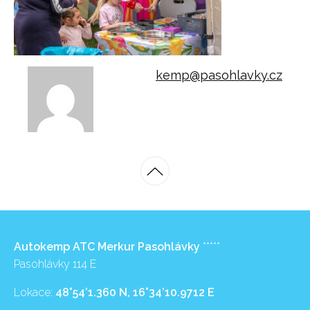
kemp@pasohlavky.cz
Autokemp ATC Merkur Pasohlávky
*****
Pasohlávky 114 E
Lokace:
48°54’1.360 N, 16°34’10.9712 E