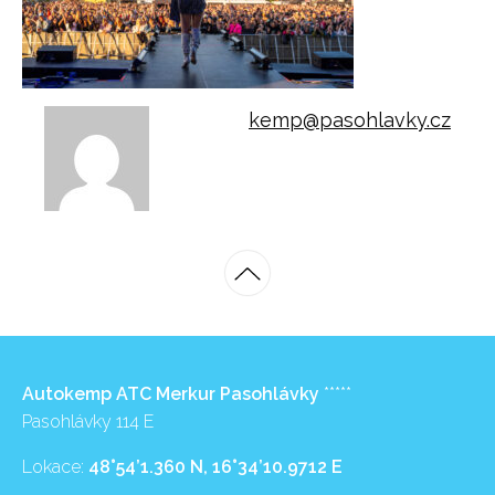
kemp@pasohlavky.cz
Autokemp ATC Merkur Pasohlávky
*****
Pasohlávky 114 E
Lokace:
48°54’1.360 N, 16°34’10.9712 E