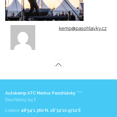
kemp@pasohlavky.cz
Autokemp ATC Merkur Pasohlávky
*****
Pasohlávky 114 E
Lokace:
48°54’1.360 N, 16°34’10.9712 E