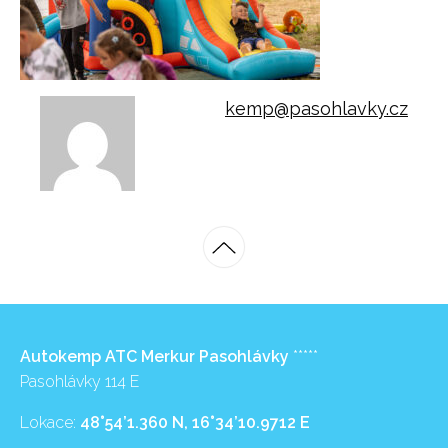
kemp@pasohlavky.cz
Autokemp ATC Merkur Pasohlávky
*****
Pasohlávky 114 E
Lokace:
48°54’1.360 N, 16°34’10.9712 E