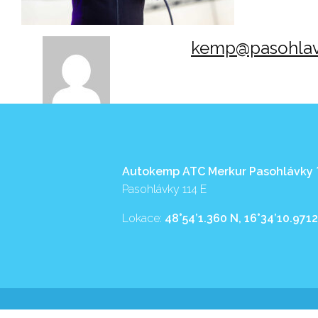
kemp@pasohlav
Autokemp ATC Merkur Pasohlávky
Pasohlávky 114 E
Lokace:
48°54’1.360 N, 16°34’10.9712