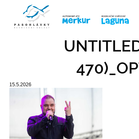
ÚVOD
LINE-UP
PRO DĚTI
PRO
UNTITLED
470)_OP
15.5.2026