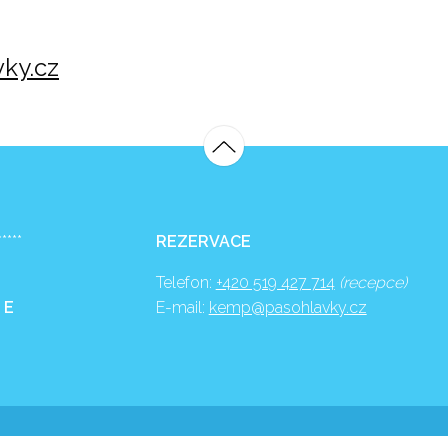
ky.cz
*****
REZERVACE
Telefon:
+420 519 427 714
(recepce)
 E
E-mail:
kemp@pasohlavky.cz