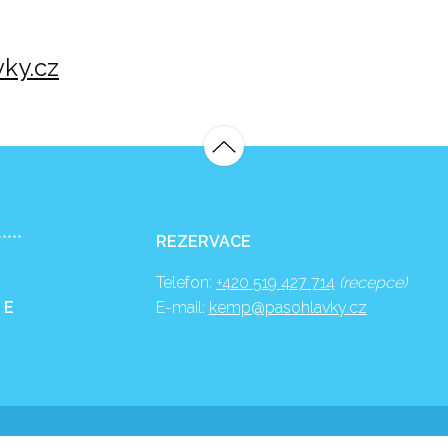
ky.cz
*****
REZERVACE
Telefon:
+420 519 427 714
(recepce)
 E
E-mail:
kemp@pasohlavky.cz