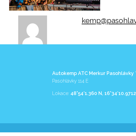
kemp@pasohlav
Autokemp ATC Merkur Pasohlávky
Pasohlávky 114 E
Lokace:
48°54’1.360 N, 16°34’10.9712