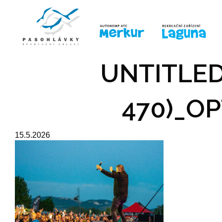
ÚVOD
LINE-UP
PRO DĚTI
PRO
UNTITLED
470)_OP
15.5.2026