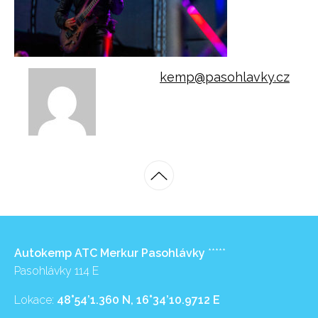
kemp@pasohlavky.cz
Autokemp ATC Merkur Pasohlávky
*****
Pasohlávky 114 E
Lokace:
48°54’1.360 N, 16°34’10.9712 E