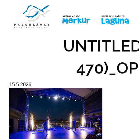
ÚVOD
LINE-UP
PRO DĚTI
PRO
UNTITLED
470)_OP
15.5.2026