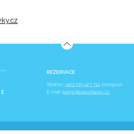
ky.cz
*****
REZERVACE
Telefon:
+420 519 427 714
(recepce)
 E
E-mail:
kemp@pasohlavky.cz