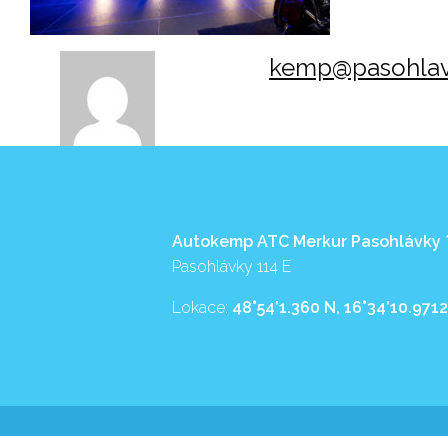
kemp@pasohlav
Autokemp ATC Merkur Pasohlávky
Pasohlávky 114 E
Lokace:
48°54’1.360 N, 16°34’10.9712