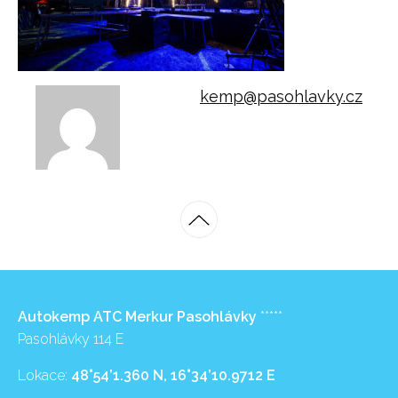
kemp@pasohlavky.cz
Autokemp ATC Merkur Pasohlávky
*****
Pasohlávky 114 E
Lokace:
48°54’1.360 N, 16°34’10.9712 E