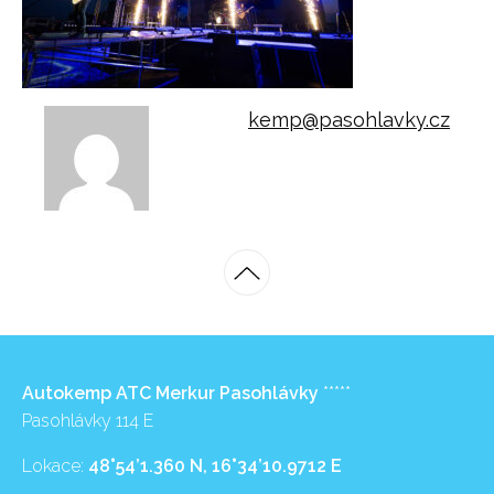
kemp@pasohlavky.cz
Autokemp ATC Merkur Pasohlávky
*****
Pasohlávky 114 E
Lokace:
48°54’1.360 N, 16°34’10.9712 E