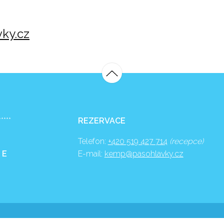
ky.cz
*****
REZERVACE
Telefon:
+420 519 427 714
(recepce)
 E
E-mail:
kemp@pasohlavky.cz