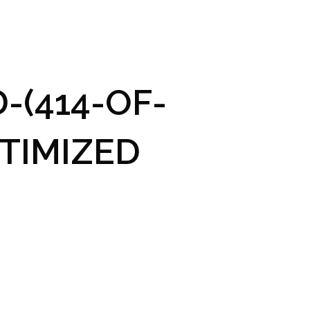
GRAM A VSTUPENKY
PRAKTICKÉ INFO
GALERIE
-(414-OF-
TIMIZED