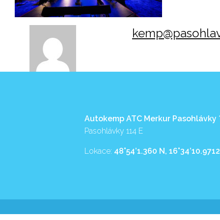
kemp@pasohlav
Autokemp ATC Merkur Pasohlávky
Pasohlávky 114 E
Lokace:
48°54’1.360 N, 16°34’10.9712