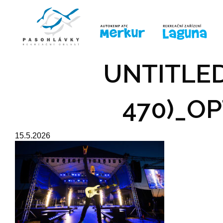
ÚVOD
LINE-UP
PRO DĚTI
PRO
UNTITLED
470)_OP
15.5.2026