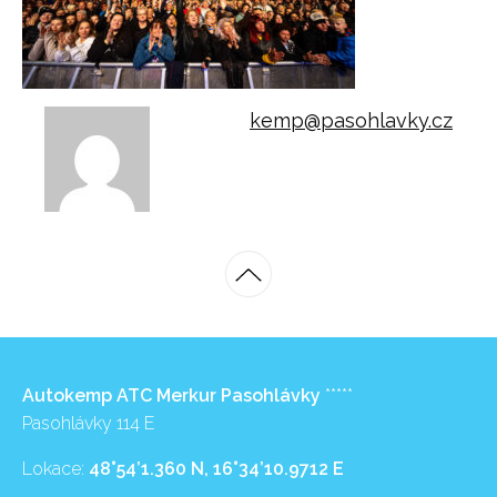
kemp@pasohlavky.cz
Autokemp ATC Merkur Pasohlávky
*****
Pasohlávky 114 E
Lokace:
48°54’1.360 N, 16°34’10.9712 E