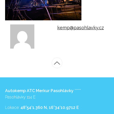
kemp@pasohlavky.cz
Autokemp ATC Merkur Pasohlávky
*****
Pasohlávky 114 E
Lokace:
48°54’1.360 N, 16°34’10.9712 E