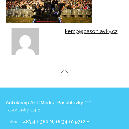
kemp@pasohlavky.cz
Autokemp ATC Merkur Pasohlávky
*****
Pasohlávky 114 E
Lokace:
48°54’1.360 N, 16°34’10.9712 E