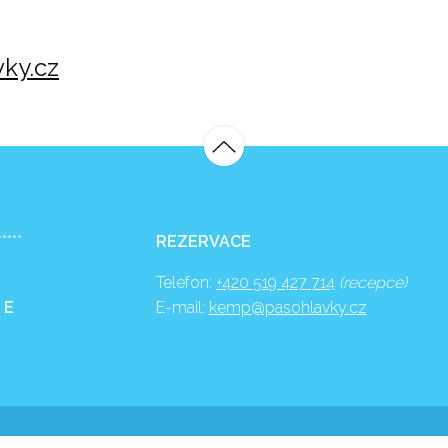
ky.cz
*****
REZERVACE
Telefon:
+420 519 427 714
(recepce)
 E
E-mail:
kemp@pasohlavky.cz