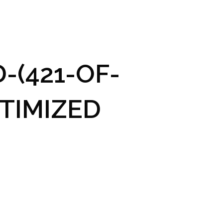
GRAM A VSTUPENKY
PRAKTICKÉ INFO
GALERIE
-(421-OF-
TIMIZED