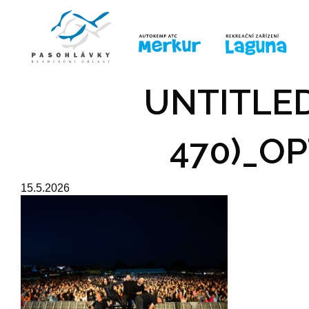
ÚVOD
LINE-UP
PRO DĚTI
PRO
UNTITLED
470)_OP
15.5.2026