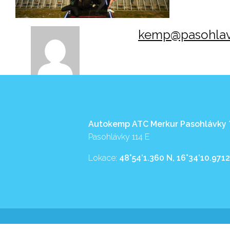
kemp@pasohlav
Autokemp ATC Merkur Pasohlávky
Pasohlávky 114 E
Lokace:
48°54’1.360 N, 16°34’10.9712