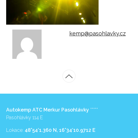
kemp@pasohlavky.cz
Autokemp ATC Merkur Pasohlávky
*****
Pasohlávky 114 E
Lokace:
48°54’1.360 N, 16°34’10.9712 E