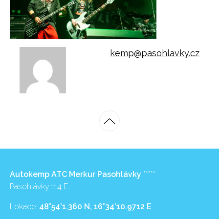
kemp@pasohlavky.cz
Autokemp ATC Merkur Pasohlávky
*****
Pasohlávky 114 E
Lokace:
48°54’1.360 N, 16°34’10.9712 E