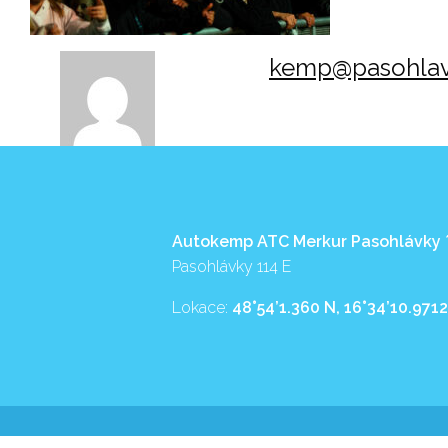
kemp@pasohlav
Autokemp ATC Merkur Pasohlávky
Pasohlávky 114 E
Lokace:
48°54’1.360 N, 16°34’10.9712