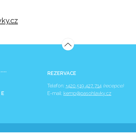
ky.cz
*****
REZERVACE
Telefon:
+420 519 427 714
(recepce)
 E
E-mail:
kemp@pasohlavky.cz