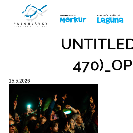
ÚVOD
LINE-UP
PRO DĚTI
PRO
UNTITLED
470)_OP
15.5.2026