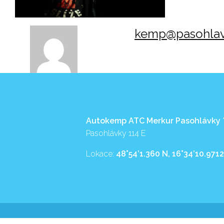
kemp@pasohlav
Autokemp ATC Merkur Pasohlávky
Pasohlávky 114 E
Lokace:
48°54’1.360 N, 16°34’10.9712