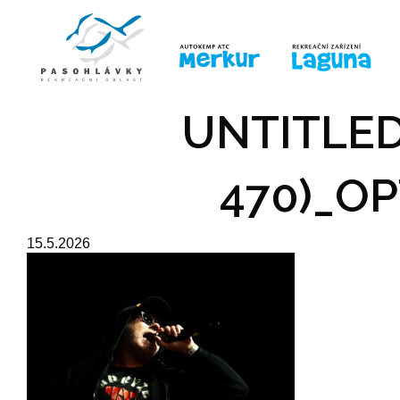
ÚVOD
LINE-UP
PRO DĚTI
PRO
UNTITLED
470)_OP
15.5.2026