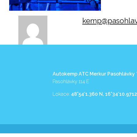
kemp@pasohlav
Autokemp ATC Merkur Pasohlávky
Pasohlávky 114 E
Lokace:
48°54’1.360 N, 16°34’10.9712