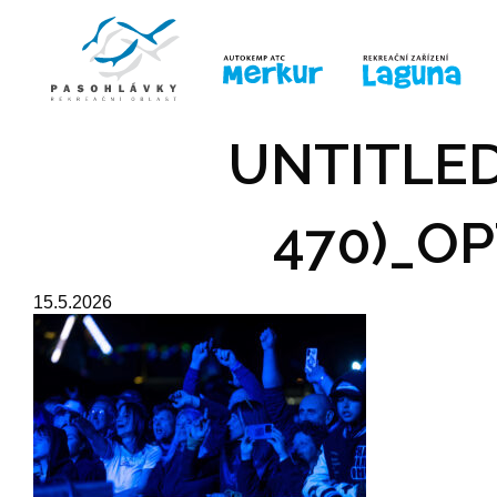
ÚVOD
LINE-UP
PRO DĚTI
PRO
UNTITLED
470)_OP
15.5.2026