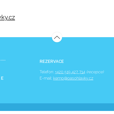
ky.cz
*****
REZERVACE
Telefon:
+420 519 427 714
(recepce)
 E
E-mail:
kemp@pasohlavky.cz