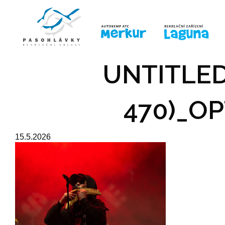
ÚVOD
LINE-UP
PRO DĚTI
PRO
UNTITLED
470)_OP
15.5.2026