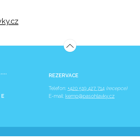
ky.cz
*****
REZERVACE
Telefon:
+420 519 427 714
(recepce)
 E
E-mail:
kemp@pasohlavky.cz