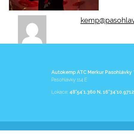
kemp@pasohlav
Autokemp ATC Merkur Pasohlávky
Pasohlávky 114 E
Lokace:
48°54’1.360 N, 16°34’10.9712