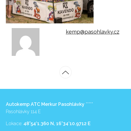
kemp@pasohlavky.cz
Autokemp ATC Merkur Pasohlávky
*****
Pasohlávky 114 E
Lokace:
48°54’1.360 N, 16°34’10.9712 E