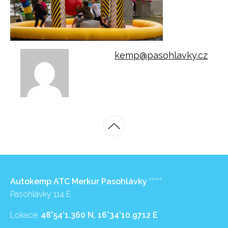
kemp@pasohlavky.cz
Autokemp ATC Merkur Pasohlávky
*****
Pasohlávky 114 E
Lokace:
48°54’1.360 N, 16°34’10.9712 E