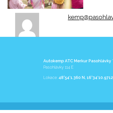
kemp@pasohlav
Autokemp ATC Merkur Pasohlávky
Pasohlávky 114 E
Lokace:
48°54’1.360 N, 16°34’10.9712