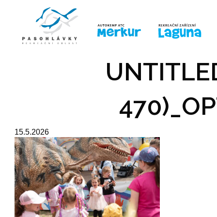
ÚVOD
LINE-UP
PRO DĚTI
PRO
UNTITLED
470)_OP
15.5.2026