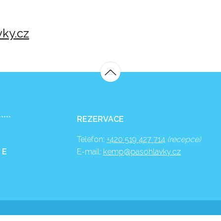
ky.cz
*****
REZERVACE
Telefon:
+420 519 427 714
(recepce)
 E
E-mail:
kemp@pasohlavky.cz