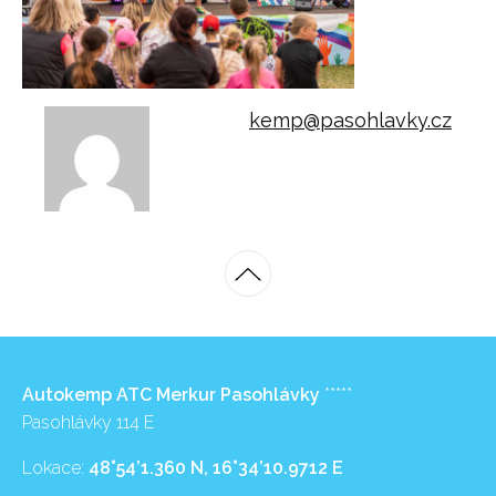
kemp@pasohlavky.cz
Autokemp ATC Merkur Pasohlávky
*****
Pasohlávky 114 E
Lokace:
48°54’1.360 N, 16°34’10.9712 E