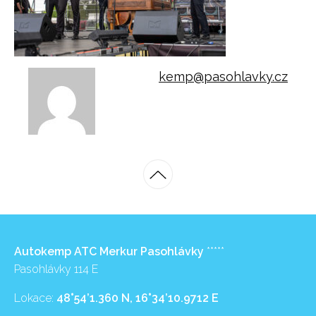
kemp@pasohlavky.cz
Autokemp ATC Merkur Pasohlávky
*****
Pasohlávky 114 E
Lokace:
48°54’1.360 N, 16°34’10.9712 E