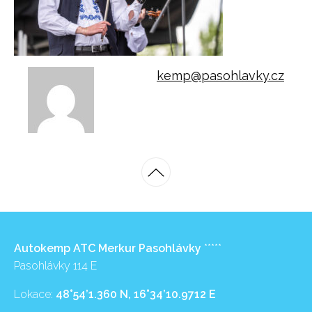
kemp@pasohlavky.cz
Autokemp ATC Merkur Pasohlávky
*****
Pasohlávky 114 E
Lokace:
48°54’1.360 N, 16°34’10.9712 E