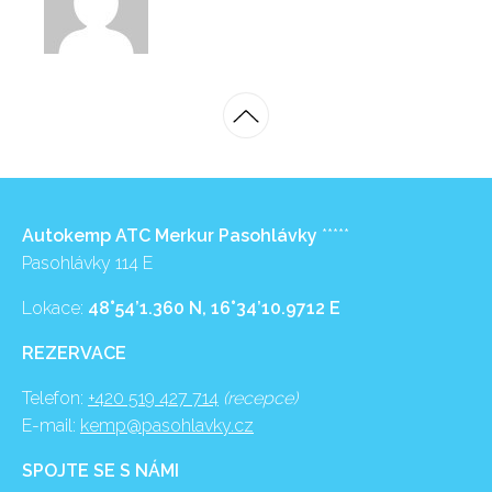
Autokemp ATC Merkur Pasohlávky
*****
Pasohlávky 114 E
Lokace:
48°54’1.360 N, 16°34’10.9712 E
REZERVACE
Telefon:
+420 519 427 714
(recepce)
E-mail:
kemp@pasohlavky.cz
SPOJTE SE S NÁMI