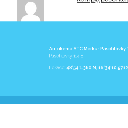
Autokemp ATC Merkur Pasohlávky
Pasohlávky 114 E
Lokace:
48°54’1.360 N, 16°34’10.9712