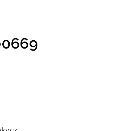
GRAM A VSTUPENKY
PRAKTICKÉ INFO
GALERIE
0669
ky.cz