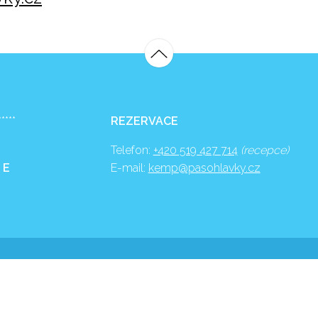
*****
REZERVACE
Telefon:
+420 519 427 714
(recepce)
 E
E-mail:
kemp@pasohlavky.cz