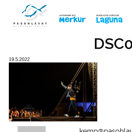
ÚVOD
LINE-UP
PRO DĚTI
PRO
DSC0
19.5.2022
kemp@pasohlav