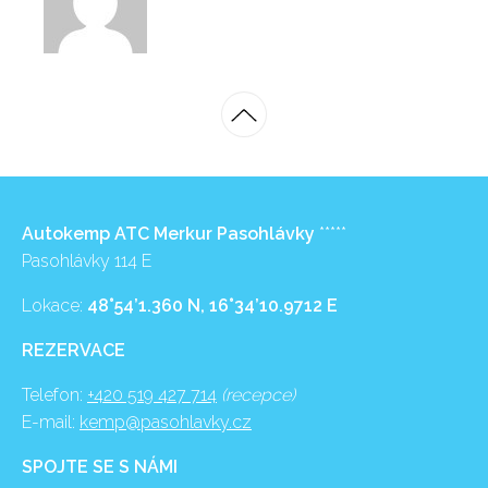
Autokemp ATC Merkur Pasohlávky
*****
Pasohlávky 114 E
Lokace:
48°54’1.360 N, 16°34’10.9712 E
REZERVACE
Telefon:
+420 519 427 714
(recepce)
E-mail:
kemp@pasohlavky.cz
SPOJTE SE S NÁMI