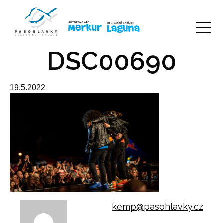
DSC00690
19.5.2022
kemp@pasohlavky.cz