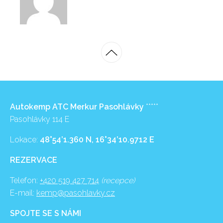
Autokemp ATC Merkur Pasohlávky
*****
Pasohlávky 114 E
Lokace:
48°54’1.360 N, 16°34’10.9712 E
REZERVACE
Telefon:
+420 519 427 714
(recepce)
E-mail:
kemp@pasohlavky.cz
SPOJTE SE S NÁMI