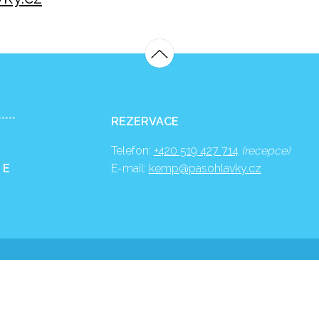
*****
REZERVACE
Telefon:
+420 519 427 714
(recepce)
 E
E-mail:
kemp@pasohlavky.cz