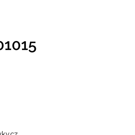
GRAM A VSTUPENKY
PRAKTICKÉ INFO
GALERIE
1015
ky.cz