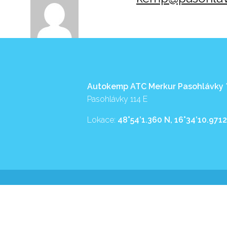
Autokemp ATC Merkur Pasohlávky
Pasohlávky 114 E
Lokace:
48°54’1.360 N, 16°34’10.9712