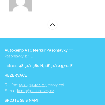
Autokemp ATC Merkur Pasohlávky
*****
Pasohlávky 114 E
Lokace:
48°54’1.360 N, 16°34’10.9712 E
REZERVACE
Telefon:
+420 519 427 714
(recepce)
E-mail:
kemp@pasohlavky.cz
SPOJTE SE S NÁMI