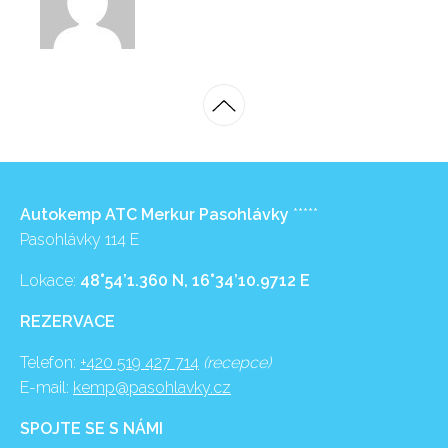
Autokemp ATC Merkur Pasohlávky
*****
Pasohlávky 114 E
Lokace:
48°54’1.360 N, 16°34’10.9712 E
REZERVACE
Telefon:
+420 519 427 714
(recepce)
E-mail:
kemp@pasohlavky.cz
SPOJTE SE S NÁMI