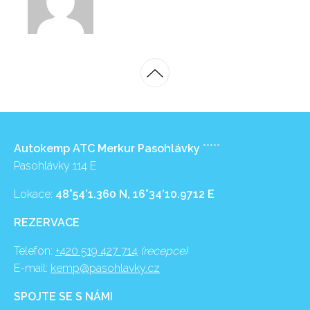
Autokemp ATC Merkur Pasohlávky
*****
Pasohlávky 114 E
Lokace:
48°54’1.360 N, 16°34’10.9712 E
REZERVACE
Telefon:
+420 519 427 714
(recepce)
E-mail:
kemp@pasohlavky.cz
SPOJTE SE S NÁMI