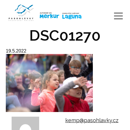
DSC01270
19.5.2022
kemp@pasohlavky.cz