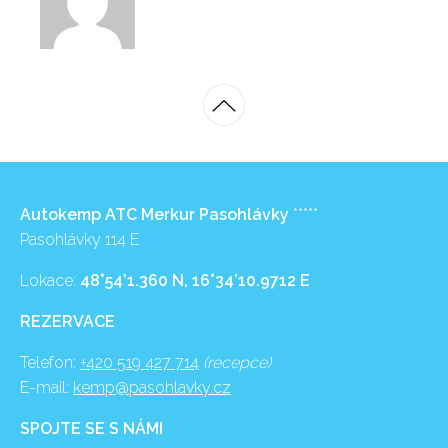
Autokemp ATC Merkur Pasohlávky
*****
Pasohlávky 114 E
Lokace:
48°54’1.360 N, 16°34’10.9712 E
REZERVACE
Telefon:
+420 519 427 714
(recepce)
E-mail:
kemp@pasohlavky.cz
SPOJTE SE S NÁMI