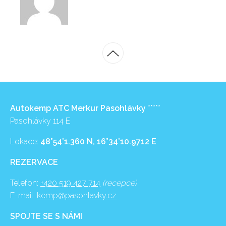
Autokemp ATC Merkur Pasohlávky
*****
Pasohlávky 114 E
Lokace:
48°54’1.360 N, 16°34’10.9712 E
REZERVACE
Telefon:
+420 519 427 714
(recepce)
E-mail:
kemp@pasohlavky.cz
SPOJTE SE S NÁMI