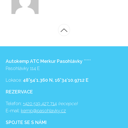
Autokemp ATC Merkur Pasohlávky
*****
Pasohlávky 114 E
Lokace:
48°54’1.360 N, 16°34’10.9712 E
REZERVACE
Telefon:
+420 519 427 714
(recepce)
E-mail:
kemp@pasohlavky.cz
SPOJTE SE S NÁMI