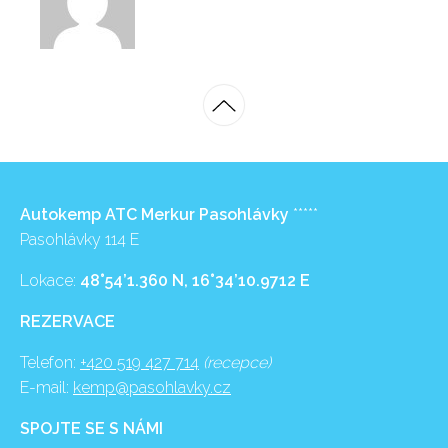
Autokemp ATC Merkur Pasohlávky
*****
Pasohlávky 114 E
Lokace:
48°54’1.360 N, 16°34’10.9712 E
REZERVACE
Telefon:
+420 519 427 714
(recepce)
E-mail:
kemp@pasohlavky.cz
SPOJTE SE S NÁMI