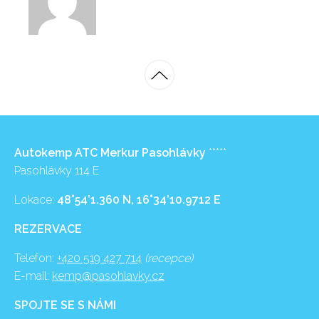
Autokemp ATC Merkur Pasohlávky
*****
Pasohlávky 114 E
Lokace:
48°54’1.360 N, 16°34’10.9712 E
REZERVACE
Telefon:
+420 519 427 714
(recepce)
E-mail:
kemp@pasohlavky.cz
SPOJTE SE S NÁMI