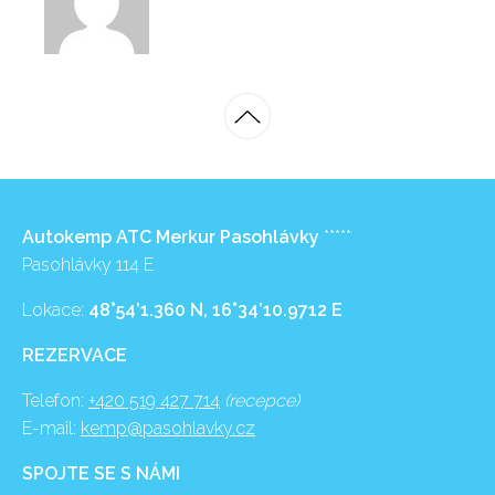
Autokemp ATC Merkur Pasohlávky
*****
Pasohlávky 114 E
Lokace:
48°54’1.360 N, 16°34’10.9712 E
REZERVACE
Telefon:
+420 519 427 714
(recepce)
E-mail:
kemp@pasohlavky.cz
SPOJTE SE S NÁMI