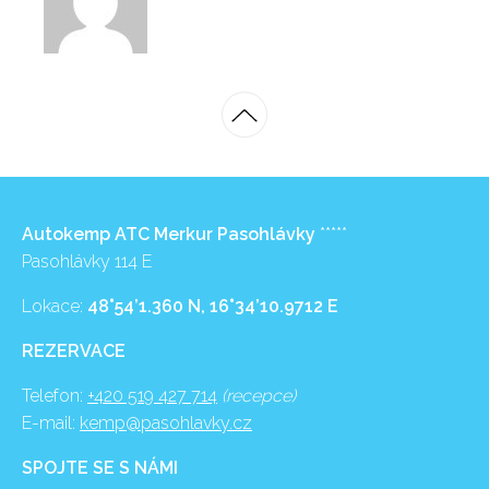
Autokemp ATC Merkur Pasohlávky
*****
Pasohlávky 114 E
Lokace:
48°54’1.360 N, 16°34’10.9712 E
REZERVACE
Telefon:
+420 519 427 714
(recepce)
E-mail:
kemp@pasohlavky.cz
SPOJTE SE S NÁMI