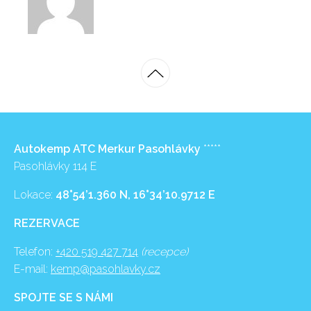
Autokemp ATC Merkur Pasohlávky
*****
Pasohlávky 114 E
Lokace:
48°54’1.360 N, 16°34’10.9712 E
REZERVACE
Telefon:
+420 519 427 714
(recepce)
E-mail:
kemp@pasohlavky.cz
SPOJTE SE S NÁMI